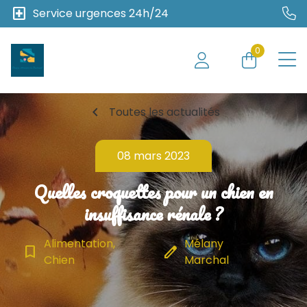
local_hospital
Service urgences 24h/24
0
chevron_left
Toutes les actualités
08 mars 2023
Quelles croquettes pour un chien en
insuffisance rénale ?
Alimentation,
Mélany
bookmark_border
edit
Chien
Marchal