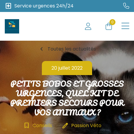
local_hospital
Service urgences 24h/24
0
chevron_left
Toutes les actualités
20 juillet 2022
PETITS BOBOS ET GROSSES
URGENCES, QUEL KIT DE
PREMIERS SECOURS POUR
VOS ANIMAUX ?
bookmark_border
edit
Conseils
Passion Véto