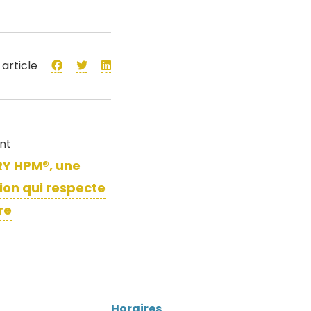
 article
ant
Y HPM®, une
ion qui respecte
re
Horaires