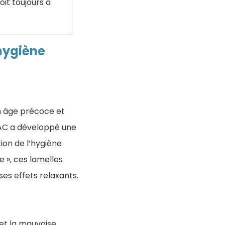
it toujours à
 hygiène
n âge précoce et
RBAC a développé une
ion de l’hygiène
e », ces lamelles
ses effets relaxants.
 et la mauvaise