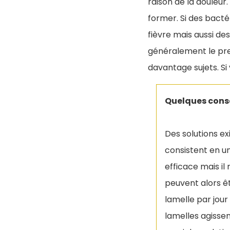
raison de la douleur
former. Si des bacté
fièvre mais aussi des
généralement le prem
davantage sujets. Si
Quelques conse
Des solutions ex
consistent en u
efficace mais i
peuvent alors êt
lamelle par jour
lamelles agissen