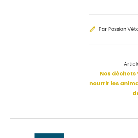
edit
Par Passion Vét
Artic
Nos déchets 
nourrir les anim
d