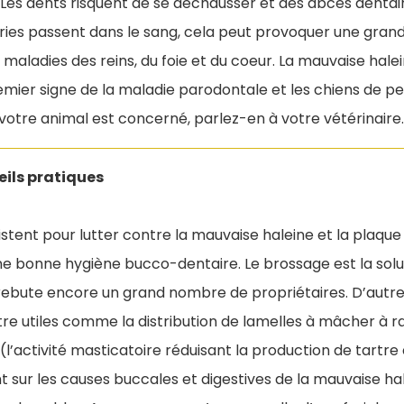
. Les dents risquent de se déchausser et des abcès denta
ries passent dans le sang, cela peut provoquer une grande
 maladies des reins, du foie et du coeur. La mauvaise hale
ier signe de la maladie parodontale et les chiens de peti
 votre animal est concerné, parlez-en à votre vétérinaire.
ils pratiques
istent pour lutter contre la mauvaise haleine et la plaque 
ne bonne hygiène bucco-dentaire. Le brossage est la solut
l rebute encore un grand nombre de propriétaires. D’autr
re utiles comme la distribution de lamelles à mâcher à r
 (l’activité masticatoire réduisant la production de tartre
t sur les causes buccales et digestives de la mauvaise hale