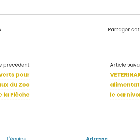
o
Partager cet
le précédent
Article suiv
verts pour
VETERINAR
aux du Zoo
alimentat
e la Flèche
le carnivo
L'équipe
Adresse