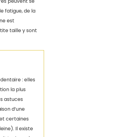
ires peuvent se
 fatigue, de la
ine est
te taille y sont
dentaire : elles
ion la plus
es astuces
aison d’une
 et certaines
ine). Il existe