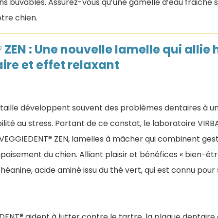
ons buvables. Assurez-vous qu’une gamelle d’eau fraiche so
otre chien.
ZEN : Une nouvelle lamelle qui allie
re et effet relaxant
e taille développent souvent des problèmes dentaires à u
lité au stress. Partant de ce constat, le laboratoire VI
: VEGGIEDENT® ZEN, lamelles à mâcher qui combinent gest
aisement du chien. Alliant plaisir et bénéfices « bien-êtr
théanine, acide aminé issu du thé vert, qui est connu pour 
ENT® aident à lutter contre le tartre, la plaque dentaire