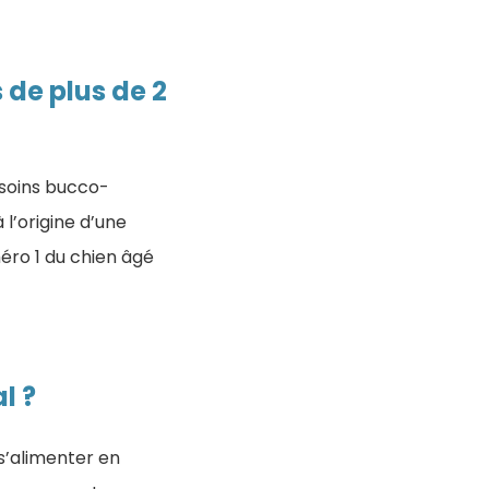
 de plus de 2
 soins bucco-
 l’origine d’une
éro 1 du chien âgé
l ?
 s’alimenter en