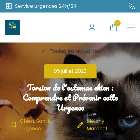
local_hospital
Service urgences 24h/24
0
chevron_left
Toutes les actualités
05 juillet 2023
Torsion de l'estomac chien :
Comprendre et Prévenir cette
Urgence
Chien, Santé,
Mélany
bookmark_border
edit
Urgence
Marchal